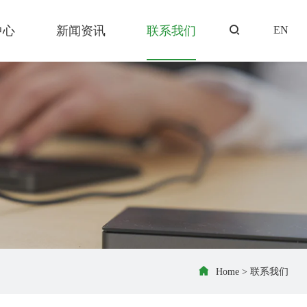
EN
中心
新闻资讯
联系我们
Home
>
联系我们