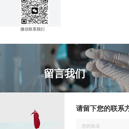
微信联系我们
留言我们
请留下您的联系