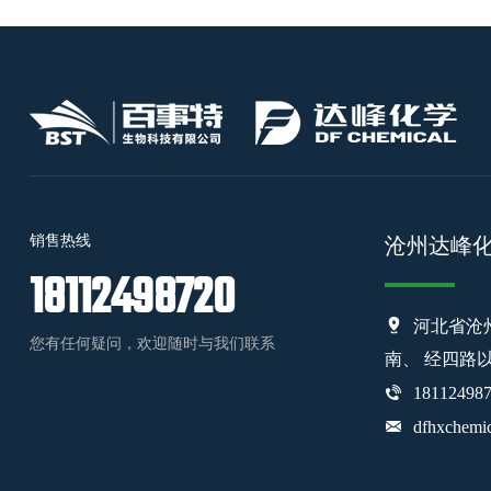
销售热线
沧州达峰
18112498720
河北省沧
您有任何疑问，欢迎随时与我们联系
南、 经四路
18112498
dfhxchemi