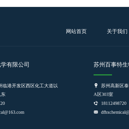
网站首页
关于我们
化学有限公司
苏州百事特生
州临港开发区西区化工大道以
苏州高新区泰
以东
A区303室
720
18112498720
cal@163.com
dfhxchemical