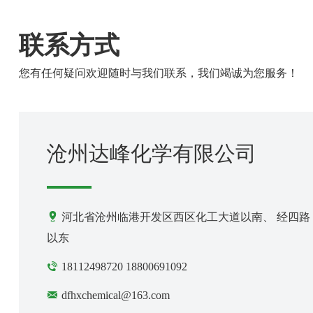
联系方式
您有任何疑问欢迎随时与我们联系，我们竭诚为您服务！
沧州达峰化学有限公司
河北省沧州临港开发区西区化工大道以南、 经四路
以东
18112498720 18800691092
dfhxchemical@163.com